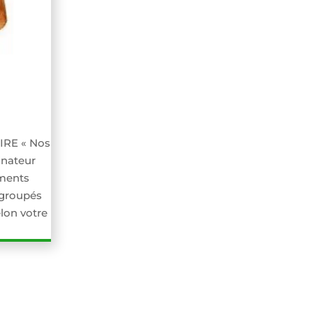
RE « Nos
inateur
uments
egroupés
lon votre