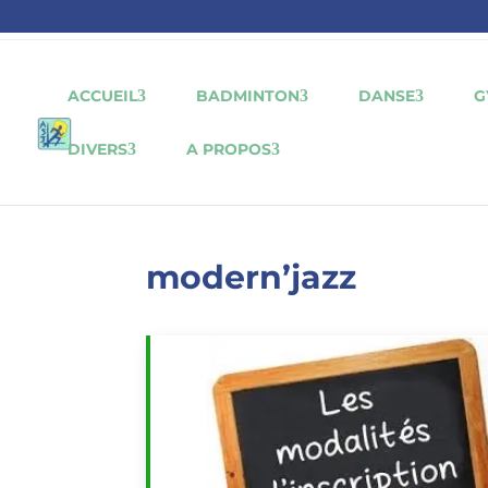
ACCUEIL
BADMINTON
DANSE
G
DIVERS
A PROPOS
modern’jazz