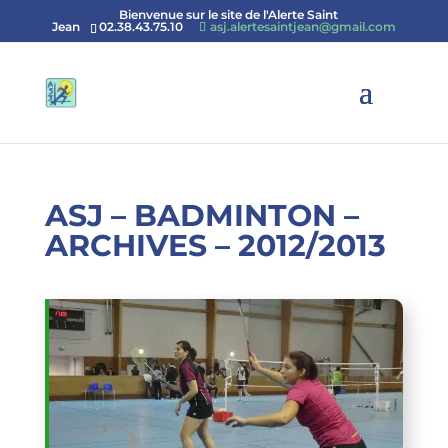
Bienvenue sur le site de l'Alerte Saint
Jean
02.38.43.75.10
asj.alertesaintjean@gmail.com
ASJ – BADMINTON –
ARCHIVES – 2012/2013