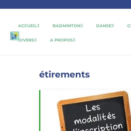
ACCUEIL
BADMINTON
DANSE
G
DIVERS
A PROPOS
étirements