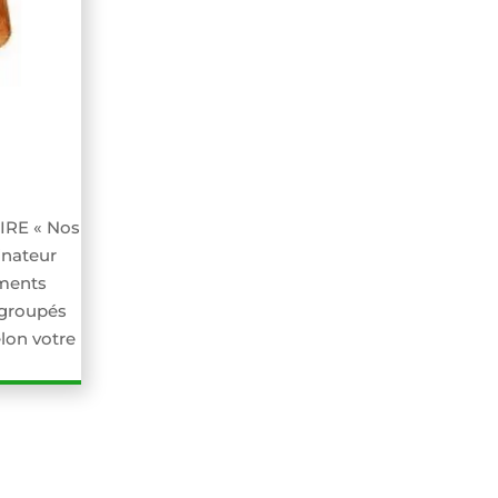
RE « Nos
inateur
uments
egroupés
lon votre