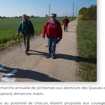
de marche annuelle de printemps aux alentours des Queues-
-Liphard, dimanche matin.
ées au potentiel de chacun, étaient proposés aux courag