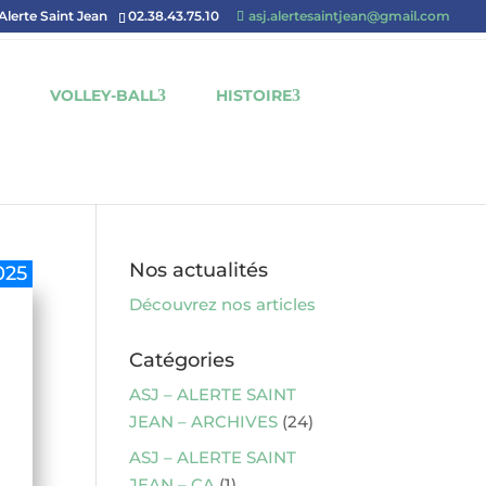
'Alerte Saint Jean
02.38.43.75.10
asj.alertesaintjean@gmail.com
VOLLEY-BALL
HISTOIRE
Nos actualités
025
Découvrez nos articles
Catégories
ASJ – ALERTE SAINT
JEAN – ARCHIVES
(24)
ASJ – ALERTE SAINT
JEAN – CA
(1)