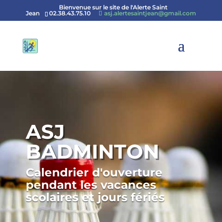
Bienvenue sur le site de l'Alerte Saint
Jean
02.38.43.75.10
asj.alertesaintjean@gmail.com
ASJ
BADMINTON
Calendrier d'ouverture
pendant les vacances
scolaires et jours fériés