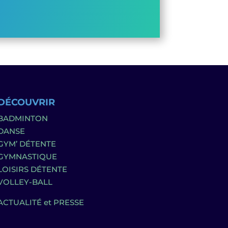
DÉCOUVRIR
BADMINTON
DANSE
GYM’ DÉTENTE
GYMNASTIQUE
LOISIRS DÉTENTE
VOLLEY-BALL
ACTUALITÉ et PRESSE