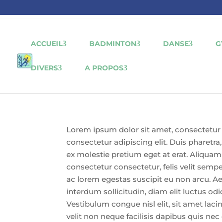
ACCUEIL
BADMINTON
DANSE
G
DIVERS
A PROPOS
Lorem ipsum dolor sit amet, consectetur 
consectetur adipiscing elit. Duis pharetra,
ex molestie pretium eget at erat. Aliqu
consectetur consectetur, felis velit semp
ac lorem egestas suscipit eu non arcu. Aene
interdum sollicitudin, diam elit luctus odio
Vestibulum congue nisl elit, sit amet laci
velit non neque facilisis dapibus quis nec