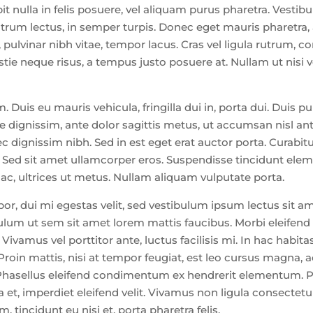
ipit nulla in felis posuere, vel aliquam purus pharetra. Vest
trum lectus, in semper turpis. Donec eget mauris pharetra,
, pulvinar nibh vitae, tempor lacus. Cras vel ligula rutrum, 
ie neque risus, a tempus justo posuere at. Nullam ut nisi 
m. Duis eu mauris vehicula, fringilla dui in, porta dui. Duis p
 dignissim, ante dolor sagittis metus, ut accumsan nisl ante
 nec dignissim nibh. Sed in est eget erat auctor porta. Curabi
. Sed sit amet ullamcorper eros. Suspendisse tincidunt elem
ac, ultrices ut metus. Nullam aliquam vulputate porta.
or, dui mi egestas velit, sed vestibulum ipsum lectus sit 
lum ut sem sit amet lorem mattis faucibus. Morbi eleifend n
nec. Vivamus vel porttitor ante, luctus facilisis mi. In hac ha
oin mattis, nisi at tempor feugiat, est leo cursus magna, a
 Phasellus eleifend condimentum ex hendrerit elementum. P
t, imperdiet eleifend velit. Vivamus non ligula consectetur
 tincidunt eu nisi et, porta pharetra felis.