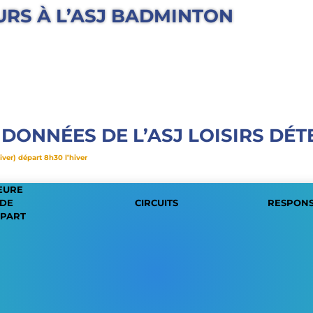
URS À L’ASJ BADMINTON
DONNÉES DE L’ASJ LOISIRS DÉT
iver) départ 8h30 l’hiver
EURE
DE
CIRCUITS
RESPON
PART