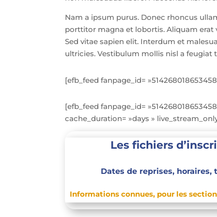
Nam a ipsum purus. Donec rhoncus ullamco
porttitor magna et lobortis. Aliquam erat 
Sed vitae sapien elit. Interdum et malesu
ultricies. Vestibulum mollis nisl a feugiat t
[efb_feed fanpage_id= »514268018653458″ 
[efb_feed fanpage_id= »514268018653458″ 
cache_duration= »days » live_stream_onl
Les fichiers d’insc
Dates de reprises, horaires, 
Informations connues, pour les section