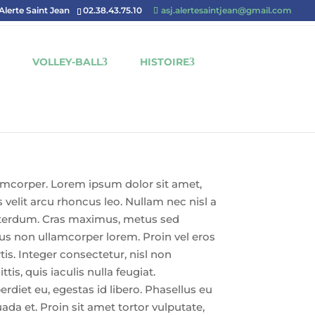
'Alerte Saint Jean
02.38.43.75.10
asj.alertesaintjean@gmail.com
VOLLEY-BALL
HISTOIRE
lamcorper. Lorem ipsum dolor sit amet,
s velit arcu rhoncus leo. Nullam nec nisl a
interdum. Cras maximus, metus sed
mus non ullamcorper lorem. Proin vel eros
tis. Integer consectetur, nisl non
tis, quis iaculis nulla feugiat.
rdiet eu, egestas id libero. Phasellus eu
ada et. Proin sit amet tortor vulputate,