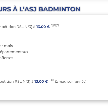
es d’âge
Cliquez ici
URS À L’ASJ BADMINTON
(1)
(2)(3)
mpétition RSL N°3) à
13.00 €
)
par mois
 départementaux
offertes
(1)
(3)
pétition RSL N°3) à
13.00 €
(2 maxi sur l’année)