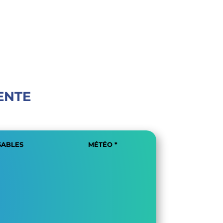
ENTE
SABLES
MÉTÉO *