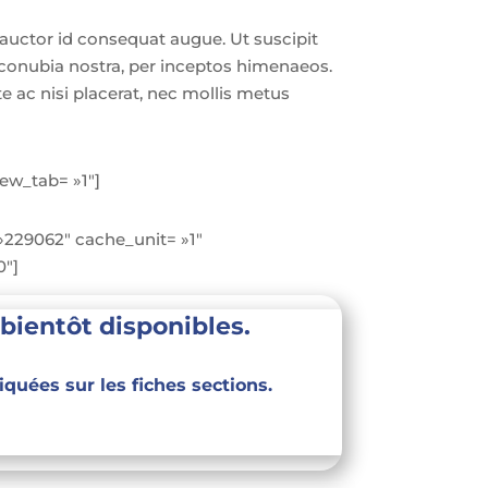
auctor id consequat augue. Ut suscipit
r conubia nostra, per inceptos himenaeos.
e ac nisi placerat, nec mollis metus
ew_tab= »1″]
»229062″ cache_unit= »1″
0″]
 bientôt disponibles.
iquées sur les fiches sections.