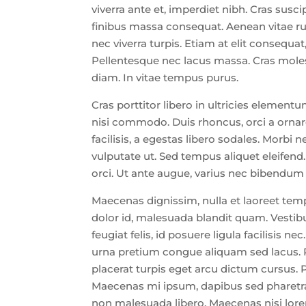
viverra ante et, imperdiet nibh. Cras susc
finibus massa consequat. Aenean vitae ru
nec viverra turpis. Etiam at elit consequat
Pellentesque nec lacus massa. Cras molest
diam. In vitae tempus purus.
Cras porttitor libero in ultricies elementu
nisi commodo. Duis rhoncus, orci a ornare
facilisis, a egestas libero sodales. Morbi
vulputate ut. Sed tempus aliquet eleifend
orci. Ut ante augue, varius nec bibendum 
Maecenas dignissim, nulla et laoreet temp
dolor id, malesuada blandit quam. Vestibu
feugiat felis, id posuere ligula facilisis 
urna pretium congue aliquam sed lacus. Pr
placerat turpis eget arcu dictum cursus.
Maecenas mi ipsum, dapibus sed pharetra e
non malesuada libero. Maecenas nisi lorem,