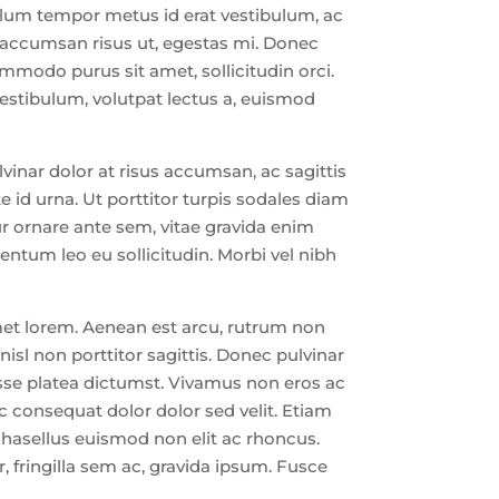
ibulum tempor metus id erat vestibulum, ac
 accumsan risus ut, egestas mi. Donec
commodo purus sit amet, sollicitudin orci.
vestibulum, volutpat lectus a, euismod
ulvinar dolor at risus accumsan, ac sagittis
 id urna. Ut porttitor turpis sodales diam
tur ornare ante sem, vitae gravida enim
entum leo eu sollicitudin. Morbi vel nibh
amet lorem. Aenean est arcu, rutrum non
isl non porttitor sagittis. Donec pulvinar
bitasse platea dictumst. Vivamus non eros ac
c consequat dolor dolor sed velit. Etiam
hasellus euismod non elit ac rhoncus.
, fringilla sem ac, gravida ipsum. Fusce