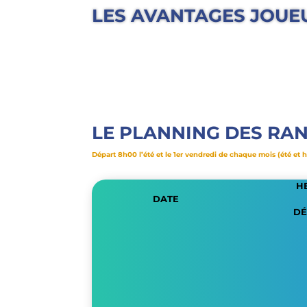
LES AVANTAGES JOUE
LE PLANNING DES RAN
Départ 8h00 l’été et le 1er vendredi de chaque mois (été et h
H
DATE
DÉ