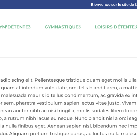
Bienvenue sur le site de l
YM’DÉTENTE
GYMNASTIQUE
LOISIRS DÉTENTE
adipiscing elit. Pellentesque tristique quam eget mollis ul
 quam at interdum vulputate, orci felis blandit arcu, a matti
am malesuada mauris id tellus condimentum, ac gravida ex 
er sem, pharetra vestibulum sapien lectus vitae justo. Viva
an auctor nibh ac nisi fringilla, mollis sodales libero lobor
, a rutrum nibh lacus eu neque. Nunc blandit nisl a orci sagit
nia nulla finibus eget. Aenean sapien nisl, bibendum nec impe
 dui. Aliquam pretium tristique purus, ac luctus nulla malesu