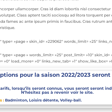
rper ullamcorper. Cras id diam lobortis nisl consectetur 
volutpat. Class aptent taciti sociosqu ad litora torquent pe
ada fames ac ante ipsum primis in faucibus. Cras rutrum ant
ristique.
type= »page » skin_id= »229062″ words_limit= »25″ links_n
type= »page » words_limit= »25″ post_limit= »10″ skin_id= 
y= »0″ load_more= »0″ links_new_tab= »1″ show_like_box= »
riptions pour la saison 2022/2023 seront
tarifs, lorsqu’ils seront connus, vous seront seront ind
N’hésitez pas à revenir voir le site.
s :
Badminton, Loisirs détente, Volley-ball.