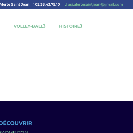
'Alerte Saint Jean
02.38.43.75.10
asj.alertesaintjean@gmail.com
VOLLEY-BALL
HISTOIRE
DÉCOUVRIR
BADMINTON