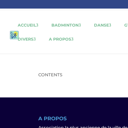
ACCUEIL
BADMINTON
DANSE
G
DIVERS
A PROPOS
CONTENTS
A PROPOS
Association la plus ancienne de la ville de