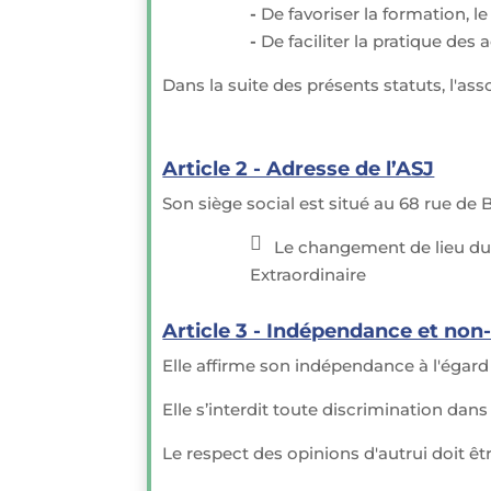
-
De favoriser la formation, 
-
De faciliter la pratique des 
Dans la suite des présents statuts, l'a
Article 2 - Adresse de l’ASJ
Son siège social est situé au 68 rue 
Le changement de lieu du s
ic
Extraordinaire
on
_e
rr
Article 3 - Indépendance et non
or
tri
Elle affirme son indépendance à l'égard
an
gl
Elle s’interdit toute discrimination dans
e
ic
Le respect des opinions d'autrui doit êt
on