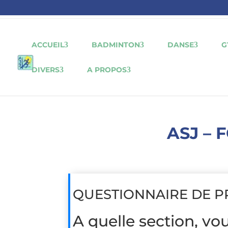
ACCUEIL
BADMINTON
DANSE
G
DIVERS
A PROPOS
ASJ – 
QUESTIONNAIRE DE P
A quelle section, vou