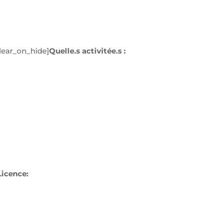
lear_on_hide]
Quelle.s activitée.s :
Licence: