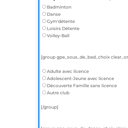
Badminton
Danse
Gym'détente
Loisirs Détente
Volley-Ball
[group gpe_sous_de_bad_choix clear_o
Adulte avec licence
Adolescent-Jeune avec licence
Découverte Famille sans licence
Autre club
[/group]