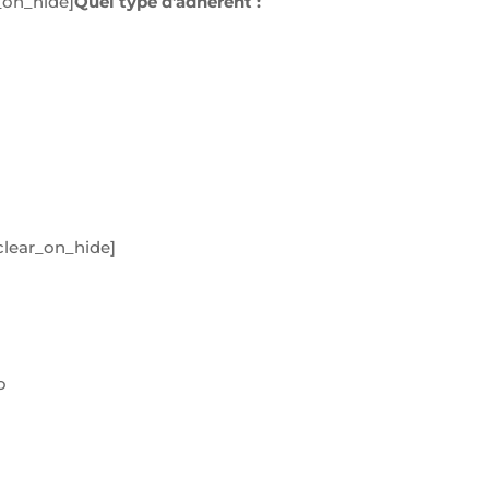
_on_hide]
Quel type d'adhérent :
clear_on_hide]
o