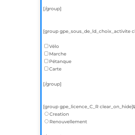
[/group]
[group gpe_sous_de_ld_choix_activite c
Vélo
Marche
Pétanque
Carte
[/group]
[group gpe_licence_C_R clear_on_hide]
Creation
Renouvellement