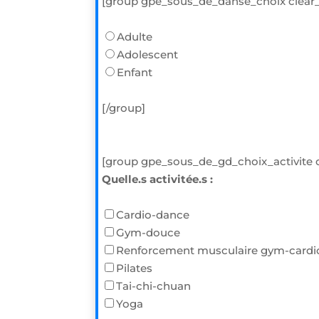
[group gpe_sous_de_danse_choix clear
Adulte
Adolescent
Enfant
[/group]
[group gpe_sous_de_gd_choix_activite 
Quelle.s activitée.s :
Cardio-dance
Gym-douce
Renforcement musculaire gym-cardi
Pilates
Tai-chi-chuan
Yoga