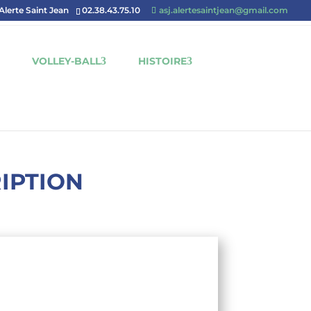
'Alerte Saint Jean
02.38.43.75.10
asj.alertesaintjean@gmail.com
VOLLEY-BALL
HISTOIRE
RIPTION